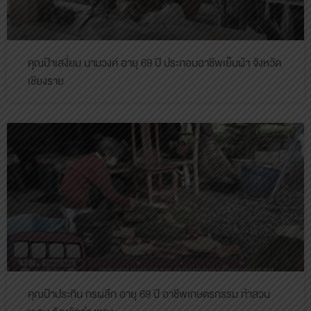
คุณป้าเสงี่ยม นามวงค์ อายุ 69 ปี ประกอบอาชีพเย็บผ้า จังหวัด
เชียงราย
คุณป้าประทิน กรผลึก อายุ 69 ปี อาชีพเกษตรกรรม ทำสวน