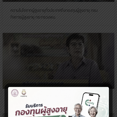
ความในใจจากผู้สูงอายุทั่วประเทศถึงกองทุนผู้สูงอายุ กรม
กิจการผู้สูงอายุ กระทรวงพม.
โครงการผู้สูงอายุยึดหลัก5สุข ในยุค 4.0 จังหวัดกาญจนบุรี