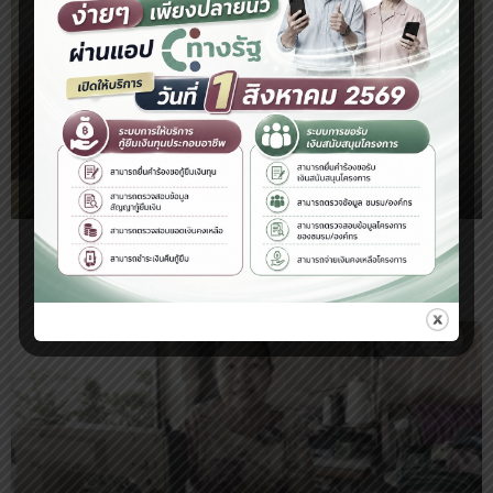
โครงการฝึกอบรมการถักนิตติ้ง จังหวัดนราธิวาส