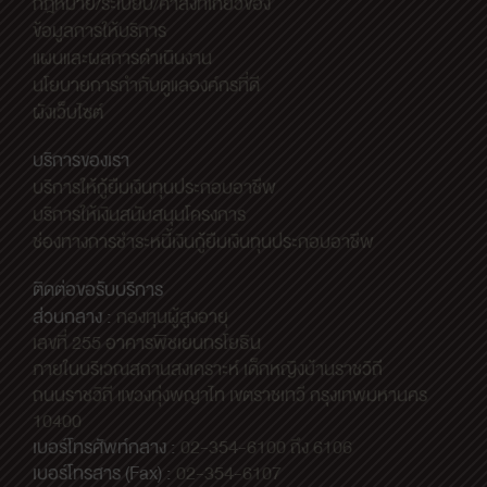
กฎหมาย/ระเบียบ/คำสั่งที่เกี่ยวข้อง
ข้อมูลการให้บริการ
แผนและผลการดำเนินงาน
นโยบายการกำกับดูแลองค์กรที่ดี
ผังเว็บไซต์
บริการของเรา
บริการให้กู้ยืมเงินทุนประกอบอาชีพ
บริการให้เงินสนับสนุนโครงการ
ช่องทางการชำระหนี้เงินกู้ยืมเงินทุนประกอบอาชีพ
ติดต่อขอรับบริการ
ส่วนกลาง :
กองทุนผู้สูงอายุ
เลขที่ 255 อาคารพิชเยนทรโยธิน
ภายในบริเวณสถานสงเคราะห์ เด็กหญิงบ้านราชวิถี
ถนนราชวิถี แขวงทุ่งพญาไท เขตราชเทวี กรุงเทพมหานคร
10400
เบอร์โทรศัพท์กลาง :
02-354-6100 ถึง 6106
เบอร์โทรสาร (Fax) :
02-354-6107