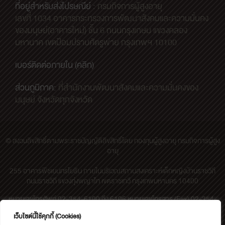
ที่อยู่สำหรับส่งไปรษณีย์ :
กรมกิจการผู้สูงอายุ
เลขที่ 1034 อาคารกระทรวงการพัฒนาสังคมและความมั่นคง
ของมนุษย์(อาคารใหม่) ชั้น 6 ถนนกรุงเกษม แขวงคลอง
มหานาค เขตป้อมปราบศัตรูพ่าย กรุงเทพฯ 10100
เบอร์ติดต่อภายใน (คลิก)
ส่วนภูมิภาค:
ที่สำนักงานพัฒนาสังคมและความมั่นคงของ
มนุษย์ จังหวัดทุกจังหวัด
© สงวนลิขสิทธิ์ตามพระราชบัญญัติลิขสิทธิ์โดย กองทุนผู้สูงอายุ กรมกิจการผู้สูง
อายุ
255 อาคารพิชเยนทรโยธิน ภายในบริเวณสถานสงเคราะห์เด็กหญิงบ้านราชวิถี
ถนนราชวิถี แขวงทุ่งพญาไท เขตราชเทวี กรุงเทพมหานคร 10400
หมายเลขโทรศัพท์ 02-354-6100 ถึง 6106 หมายเลขโทรสาร (Fax) 02-354-
6107 | อีเมล olderfund@dop.mail.go.th
เว็บไซต์นี้ใช้คุกกี้ (Cookies)