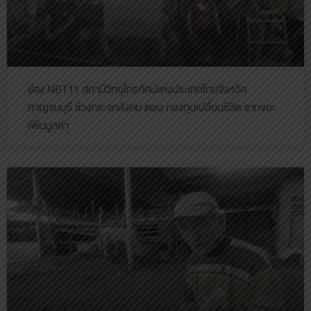
ช่อง NBT11 สถานีวิทยุโทรทัศน์แห่งประเทศไทยจังหวัด
กาญจนบุรี ช่วงกระจกสังคม ตอน กองทุนเปลี่ยนชีวิต จากขยะ
เพิ่มมูลค่า