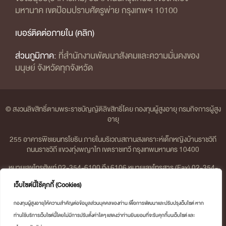
มหานาค เขตป้อมปราบศัตรูพ่าย กรุงเทพฯ 10100
เบอร์ติดต่อภายใน (คลิก)
ส่วนภูมิภาค:
ที่สำนักงานพัฒนาสังคมและความมั่นคงของ
มนุษย์ จังหวัดทุกจังหวัด
© สงวนลิขสิทธิ์ตามพระราชบัญญัติลิขสิทธิ์โดย กองทุนผู้สูงอายุ กรมกิจการผู้สูง
อายุ
255 อาคารพิชเยนทรโยธิน ภายในบริเวณสถานสงเคราะห์เด็กหญิงบ้านราชวิถี
ถนนราชวิถี แขวงทุ่งพญาไท เขตราชเทวี กรุงเทพมหานคร 10400
หมายเลขโทรศัพท์ 02-354-6100 ถึง 6106 หมายเลขโทรสาร (Fax) 02-354-
6107 | อีเมล olderfund@dop.mail.go.th
เว็บไซต์นี้ใช้คุกกี้ (Cookies)
จำนวนผู้เข้าชมเว็บไซต์
กองทุนผู้สูงอายุให้ความสำคัญต่อข้อมูลส่วนบุคคลของท่าน เพื่อการพัฒนาและปรับปรุงเว็บไซต์ หาก
ท่านใช้บริการเว็บไซต์นี้โดยไม่มีการปรับตั้งค่าใดๆ แสดงว่าท่านยินยอมที่จะรับคุกกี้บนเว็บไซต์ และ
511