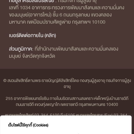
ที่อยู่สำหรับส่งไปรษณีย์ :
กรมกิจการผู้สูงอายุ
เลขที่ 1034 อาคารกระทรวงการพัฒนาสังคมและความมั่นคง
ของมนุษย์(อาคารใหม่) ชั้น 6 ถนนกรุงเกษม แขวงคลอง
มหานาค เขตป้อมปราบศัตรูพ่าย กรุงเทพฯ 10100
เบอร์ติดต่อภายใน (คลิก)
ส่วนภูมิภาค:
ที่สำนักงานพัฒนาสังคมและความมั่นคงของ
มนุษย์ จังหวัดทุกจังหวัด
© สงวนลิขสิทธิ์ตามพระราชบัญญัติลิขสิทธิ์โดย กองทุนผู้สูงอายุ กรมกิจการผู้สูง
อายุ
255 อาคารพิชเยนทรโยธิน ภายในบริเวณสถานสงเคราะห์เด็กหญิงบ้านราชวิถี
ถนนราชวิถี แขวงทุ่งพญาไท เขตราชเทวี กรุงเทพมหานคร 10400
หมายเลขโทรศัพท์ 02-354-6100 ถึง 6106 หมายเลขโทรสาร (Fax) 02-354-
6107 | อีเมล olderfund@dop.mail.go.th
เว็บไซต์นี้ใช้คุกกี้ (Cookies)